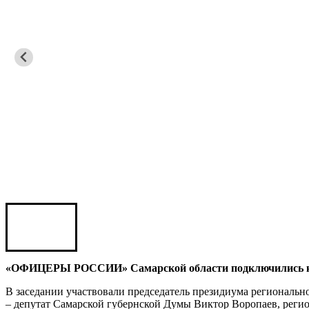
Игорь ШЕВЧУК
Владимир Семерда
Игорь Яровой
Карен ШАХНАЗАРОВ
Сергей Саминский
Михаил Яковлев
«ОФИЦЕРЫ РОССИИ» Самарской области подключились к п
В заседании участвовали председатель президиума региона
– депутат Самарской губернской Думы Виктор Воропаев, регио